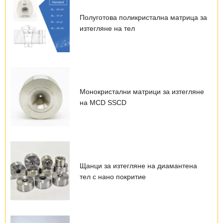
Полуготова поликристална матрица за
изтегляне на тел
Монокристални матрици за изтегляне
на MCD SSCD
Щанци за изтегляне на диамантена
тел с нано покритие