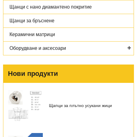
Щанци с нано диамантено покритие
Щанци за бръснене
Керамични матрици
Оборудване и аксесоари
Нови продукти
Щапци за плътно усукани жици