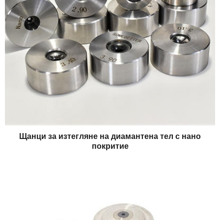
Щанци за изтегляне на диамантена тел с нано
покритие