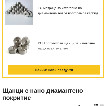
TC матрица за изтегляне на
диамантена тел от волфрамов карбид
PCD полуготови щанци за изтегляне
на диамантена тел
Всички нови продукти
Щанци с нано диамантено
покритие