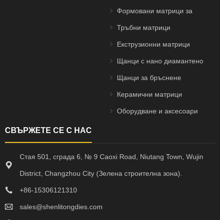
Формовани матрици за
изтегляне на тел
Тръбни матрици
Екструзионни матрици
Щанци с нано диамантено
покритие
Щанци за бръснене
Керамични матрици
Оборудване и аксесоари
СВЪРЖЕТЕ СЕ С НАС
Стая 501, сграда 6, № 9 Caoxi Road, Niutang Town, Wujin
District, Changzhou City (Зелена строителна зона).
+86-15306121310
sales@shenlitongdies.com