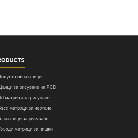
RODUCTS
Полуготови матрици
Щанци за рисуване на PCD
Nd матрици за рисуване
Sscd матрици за чертане
Tc матрици за рисуване
Твърди матрици за нишки