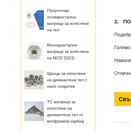
Полуготова
поликристална
2.
ПО
матрица за изтегляне
на тел
Подобр
Монокристални
Голямо
матрици за изтегляне
на MCD SSCD
Намале
Отличн
Щанци за изтегляне
на диамантена тел с
нано покритие
Свъ
TC матрица за
изтегляне на
диамантена тел от
волфрамов карбид