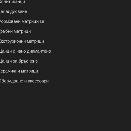
Сплит щанци
Калайдисване
Формовани матрици за
изтегляне на тел
Тръбни матрици
Екструзионни матрици
Щанци с нано диамантено
покритие
Щанци за бръснене
Керамични матрици
Оборудване и аксесоари