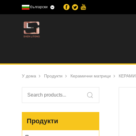
български
У дома
Продукти
Керамични матрици
КЕРАМИ
Продукти