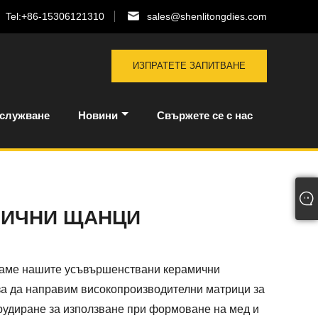
Tel:
+86-15306121310
sales@shenlitongdies.com
ИЗПРАТЕТЕ ЗАПИТВАНЕ
бслужване
Новини
Свържете се с нас
МИЧНИ ЩАНЦИ
аме нашите усъвършенствани керамични
за да направим високопроизводителни матрици за
рудиране за използване при формоване на мед и