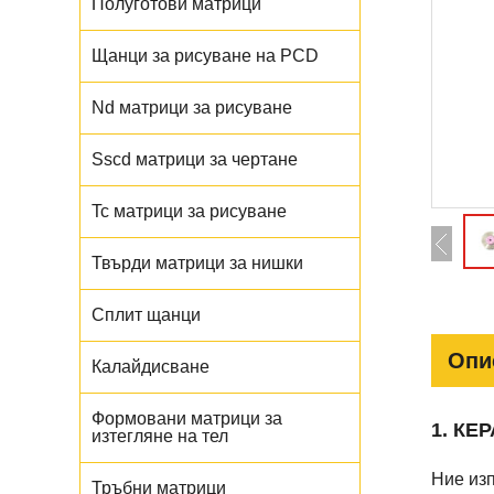
Полуготови матрици
Щанци за рисуване на PCD
Nd матрици за рисуване
Sscd матрици за чертане
Tc матрици за рисуване
Твърди матрици за нишки
Сплит щанци
Опи
Калайдисване
Формовани матрици за
1. К
изтегляне на тел
Ние из
Тръбни матрици