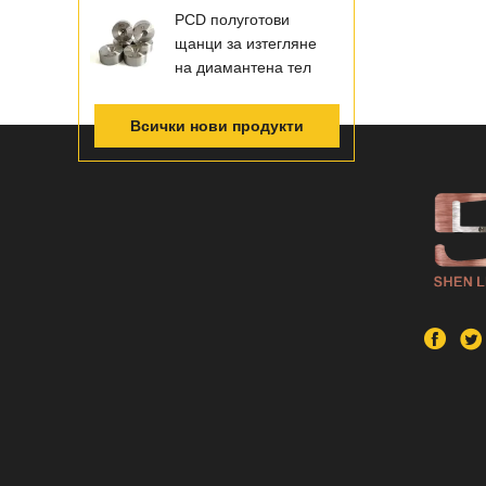
PCD полуготови
щанци за изтегляне
на диамантена тел
Всички нови продукти