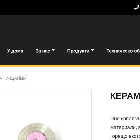
У дома
За нас
Продукти
Техническо о
ЧНИ ЩАНЦИ
КЕРА
Ние използв
материали, 
горещо екст