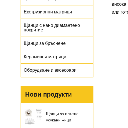
висока
Екструзионни матрици
или гот
Щанци с нано диамантено
покритие
Щанци за бръснене
Керамични матрици
Оборудване и аксесоари
Нови продукти
Щапци за плътно
усукани жици