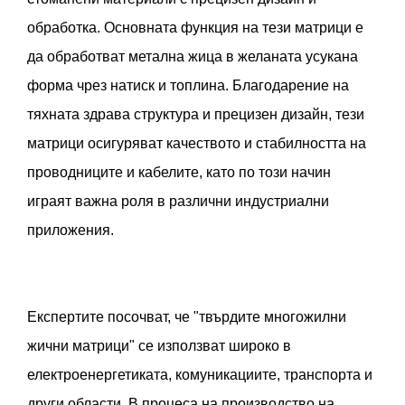
обработка. Основната функция на тези матрици е
да обработват метална жица в желаната усукана
форма чрез натиск и топлина. Благодарение на
тяхната здрава структура и прецизен дизайн, тези
матрици осигуряват качеството и стабилността на
проводниците и кабелите, като по този начин
играят важна роля в различни индустриални
приложения.
Експертите посочват, че "твърдите многожилни
жични матрици" се използват широко в
електроенергетиката, комуникациите, транспорта и
други области. В процеса на производство на