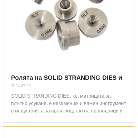
Ролята на SOLID STRANDING DIES и
приложението им в индустриалното
2024-07-22
производство
SOLID STRANDING DIES, т.е. матрицата за
плътно усукане, е незаменим и важен инструмент
в индустрията за производство на проводници и
кабели. Сега ще представя ролята на SOLID
STRANDING DIES и приложението им в
индустриалното производство.