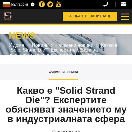
български
T
ИЗПРАТЕТЕ ЗАПИТВАНЕ
NEWS
У дома
Новини
Фирмени новини
Какво е
"Solid Strand Die"? Експертите обясняват
значението му в индустриалната сфера
Фирмени новини
Какво е "Solid Strand
Die"? Експертите
обясняват значението му
в индустриалната сфера