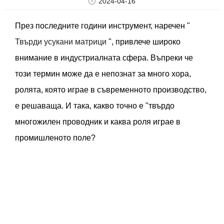
2024-04-16
През последните години инструмент, наречен "
Твърди усукани матрици
", привлече широко
внимание в индустриалната сфера. Въпреки че
този термин може да е непознат за много хора,
ролята, която играе в съвременното производство,
е решаваща. И така, какво точно е "твърдо
многожилен проводник и каква роля играе в
промишленото поле?