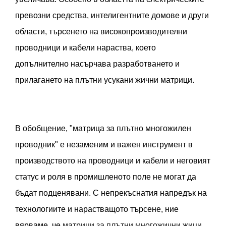
превозни средства, интелигентните домове и други
области, търсенето на високопроизводителни
проводници и кабели нараства, което
допълнително насърчава разработването и
прилагането на плътни усукани жични матрици.
В обобщение, "матрица за плътно многожилен
проводник" е незаменим и важен инструмент в
производството на проводници и кабели и неговият
статус и роля в промишленото поле не могат да
бъдат подценявани. С непрекъснатия напредък на
технологиите и нарастващото търсене, ние
вярваме, че
матрици за плътни многожични жици