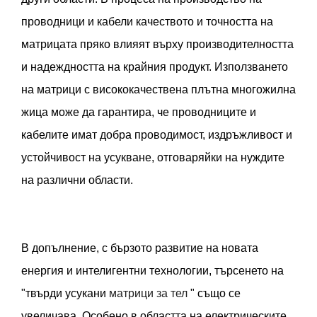
проводници и кабели качеството и точността на
матрицата пряко влияят върху производителността
и надеждността на крайния продукт. Използването
на матрици с висококачествена плътна многожилна
жица може да гарантира, че проводниците и
кабелите имат добра проводимост, издръжливост и
устойчивост на усукване, отговаряйки на нуждите
на различни области.
В допълнение, с бързото развитие на новата
енергия и интелигентни технологии, търсенето на
"твърди усукани
матрици за тел
" също се
увеличава. Особено в областта на електрическите