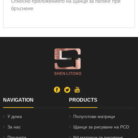
Относно приложението на щанци за пилинг при
бръснене
NAVIGATION
PRODUCTS
У дома
Полуготови матрици
За нас
Щанци за рисуване на PCD
Продукти
Nd матрици за рисуване