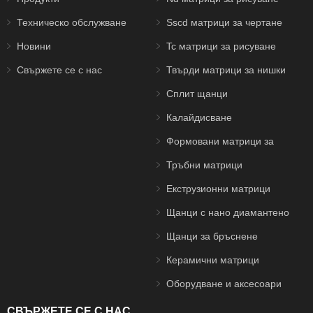
Техническо обслужване
Sscd матрици за чертане
Новини
Tc матрици за рисуване
Свържете се с нас
Твърди матрици за нишки
Сплит щанци
Калайдисване
Формовани матрици за
изтегляне на тел
Тръбни матрици
Екструзионни матрици
Щанци с нано диамантено
покритие
Щанци за бръснене
Керамични матрици
Оборудване и аксесоари
СВЪРЖЕТЕ СЕ С НАС