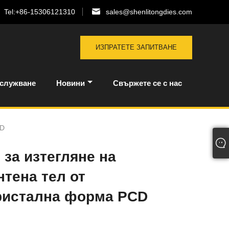
Tel:
+86-15306121310
sales@shenlitongdies.com
ИЗПРАТЕТЕ ЗАПИТВАНЕ
бслужване
Новини
Свържете се с нас
CD
за изтегляне на
тена тел от
ристална форма PCD