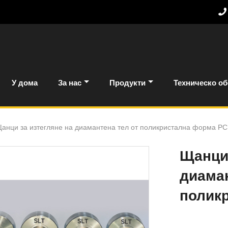
У дома
За нас
Продукти
Техническо о
анци за изтегляне на диамантена тел от поликристална форма P
Щанци 
диаман
полик