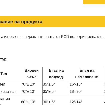
сание на продукта
за изтегляне на диамантена тел от PCD поликристална фо
тър:
Входен
Ъгъл на
Ъгъл на
Тел
ъгъл
подход
намаляване
тел
70°± 10°
35°± 5°
16°-18°
иева тел
70°± 10°
35°± 5°
18°-20°
даема
60°± 10°
30°± 5°
12°-14°