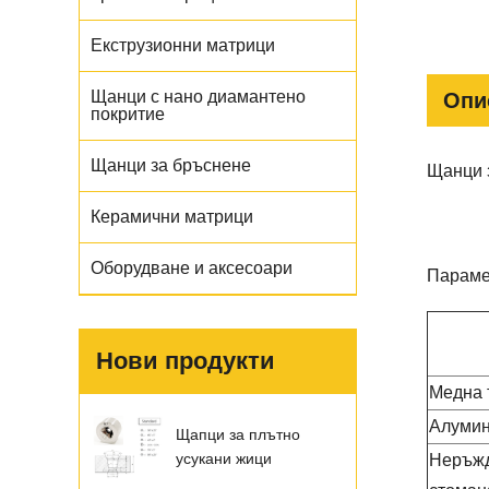
Екструзионни матрици
Щанци с нано диамантено
Опи
покритие
Щанци за бръснене
Щанци 
Керамични матрици
Оборудване и аксесоари
Параме
Нови продукти
Медна 
Алумин
Щапци за плътно
усукани жици
Неръж