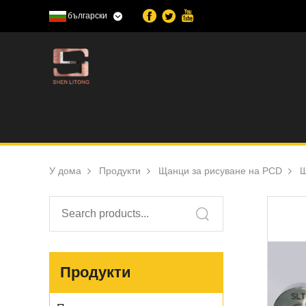
български
У дома
Продукти
Щанци за рисуване на PCD
Щ
Продукти