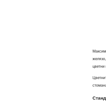
Максима
желязо,
цветни 
Цветнит
стомана
Станд