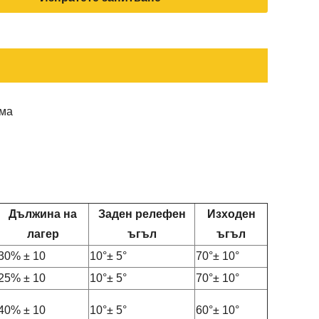
рма
Дължина на
Заден релефен
Изходен
лагер
ъгъл
ъгъл
30% ± 10
10°± 5°
70°± 10°
25% ± 10
10°± 5°
70°± 10°
40% ± 10
10°± 5°
60°± 10°