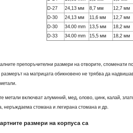
D-27
24,13 мм
8,7 мм
12,7 мм
D-30
24,13 мм
11,6 мм
12,7 мм
D-30
34.00 mm
13,5 мм
18,2 мм
D-33
34.00 mm
15,5 мм
18,2 мм
лните препоръчителни размери на отворите, споменати по-го
 размерът на матрицата обикновено не трябва да надвишав
метали.
е метали включват алуминий, мед, олово, цинк, калай, зла
, неръждаема стомана и легирана стомана и др.
артните размери на корпуса са