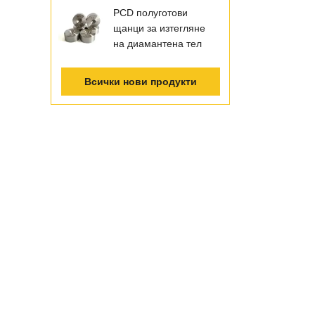
PCD полуготови
щанци за изтегляне
на диамантена тел
Всички нови продукти