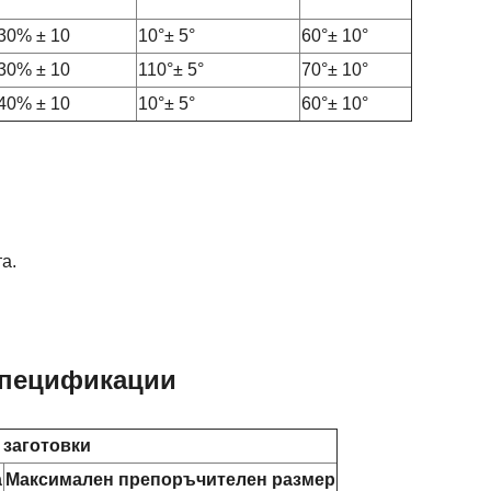
30% ± 10
10°± 5°
60°± 10°
30% ± 10
110°± 5°
70°± 10°
40% ± 10
10°± 5°
60°± 10°
а.
 спецификации
заготовки
а
Максимален препоръчителен размер