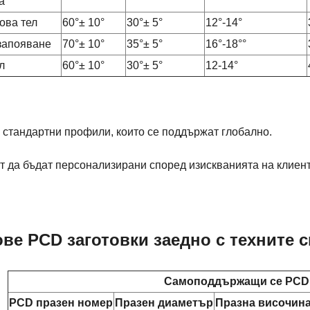
а
ова тел
60°± 10°
30°± 5°
12°-14°
 запояване
70°± 10°
35°± 5°
16°-18°°
л
60°± 10°
30°± 5°
12-14°
 стандартни профили, които се поддържат глобално.
т да бъдат персонализирани според изискванията на клиент
ве PCD заготовки заедно с техните
Самоподдържащи се PCD 
PCD празен номер
Празен диаметър
Празна височин