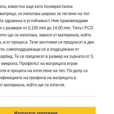
та, известна още като поликристална
матрица, се използва широко за теглене на тел
та здравина и устойчивост. Ние произвеждаме
 с размери от 0,100 mm до 14,00 mm. Типът PCD
оято ще се използва, зависи от материала, който
, и от процеса. Тези заготовки се предлагат в две
ти, самоподдържащи се и поддържани от
рбид. Те се предлагат в размер на зърната от 3,
50 микрона. Профилът на матрицата играе
ля в процеса на изтегляне на тел. По-долу са
ификациите на профила на матрицата в
т материала, който ще се изтегля.
Изпратете запитване