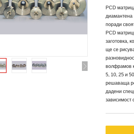
PCD матрица
диамантена 
поради своя
PCD матрици
заготовка, к
ще се рисува
разновиднос
волфрамов ка
5, 10, 25 и 
решаваща ро
дадени спец
зависимост о