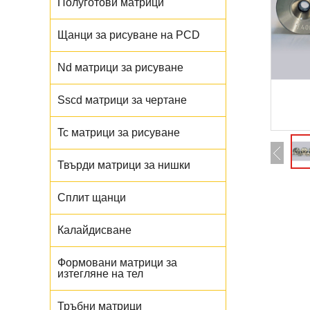
Полуготови матрици
Щанци за рисуване на PCD
Nd матрици за рисуване
Sscd матрици за чертане
Tc матрици за рисуване
Твърди матрици за нишки
Сплит щанци
Калайдисване
Формовани матрици за
изтегляне на тел
Тръбни матрици