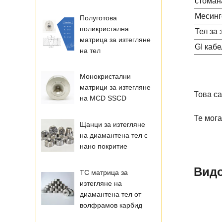
стоман
Месинг
Полуготова
поликристална
Тел за
матрица за изтегляне
GI кабе
на тел
Монокристални
матрици за изтегляне
Това са
на MCD SSCD
Те мога
Щанци за изтегляне
на диамантена тел с
нано покритие
Видо
TC матрица за
изтегляне на
диамантена тел от
волфрамов карбид